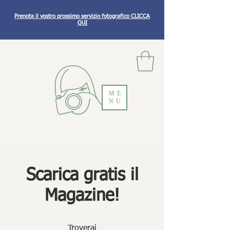
Prenota il vostro prossimo servizio fotografico CLICCA
QUI
ME
NU
Scarica gratis il
Magazine!
Troverai