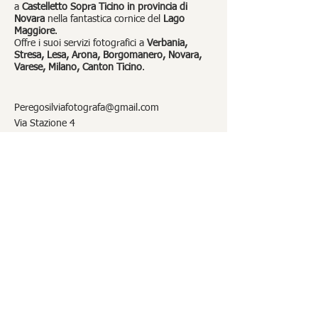
a
Castelletto Sopra Ticino in provincia di
Novara
nella fantastica cornice del
Lago
Maggiore
.
Offre i suoi servizi fotografici a
Verbania,
Stresa, Lesa, Arona, Borgomanero, Novara,
Varese, Milano, Canton Ticino
.
Peregosilviafotografa@gmail.com
Via Stazione 4
Castelletto Sopra Ticino (NO) - 28053
Lago Maggiore
P.IVA IT02767290030
Contattaci!
Informativa sulla privacy
Blog
Liberatoria
Registra un buono regalo