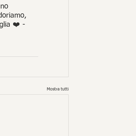
nno 
adoriamo, 
lia ❤️ - 
Mostra tutti