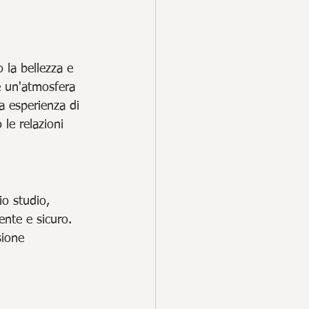
 la bellezza e 
e un'atmosfera 
ia esperienza di 
le relazioni 
io studio, 
ente e sicuro. 
sione 