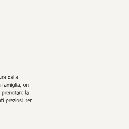
ura dalla 
 famiglia, un 
 prenotare la 
i preziosi per 
 